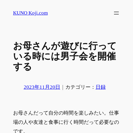
内
KUNO Koji.com
容
を
ス
お母さんが遊びに行って
キ
ッ
いる時には男子会を開催
プ
する
2023年11月20日
｜
カテゴリー：
日録
お母さんだって自分の時間を楽しみたい。仕事
場の人や友達と食事に行く時間だって必要なの
です。